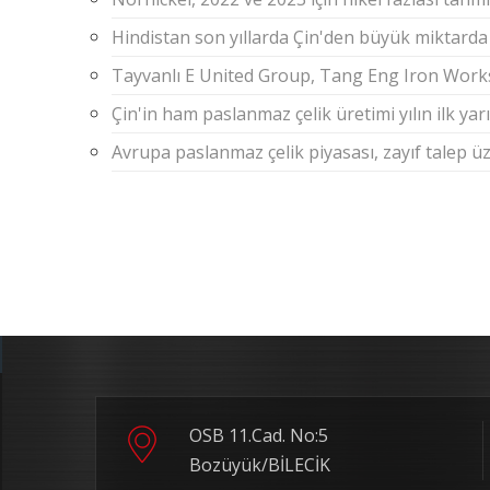
Hindistan son yıllarda Çin'den büyük miktarda 
Tayvanlı E United Group, Tang Eng Iron Works'
Çin'in ham paslanmaz çelik üretimi yılın ilk ya
Avrupa paslanmaz çelik piyasası, zayıf talep üz
OSB 11.Cad. No:5
Bozüyük/BİLECİK