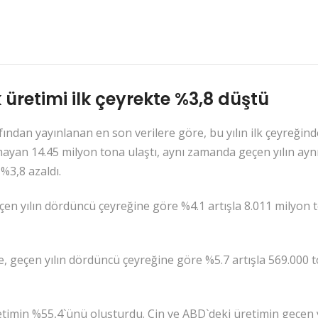
üretimi ilk çeyrekte %3,8 düştü
ından yayınlanan en son verilere göre, bu yılın ilk çeyreğind
mayan 14.45 milyon tona ulaştı, aynı zamanda geçen yılın ay
%3,8 azaldı.
eçen yılın dördüncü çeyreğine göre %4.1 artışla 8.011 milyon
e, geçen yılın dördüncü çeyreğine göre %5.7 artışla 569.000 
timin %55,4`ünü oluşturdu. Çin ve ABD`deki üretimin geçen 