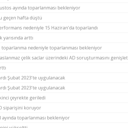
Ağustos ayında toparlanması bekleniyor
ğu geçen hafta düştü
l performans nedeniyle 15 Haziran'da toparlandı
k yarısında arttı
aki toparlanma nedeniyle toparlanması bekleniyor
slanmaz çelik saclar üzerindeki AD soruşturmasını genişlet
ttı
rdı Şubat 2023'te uygulanacak
rdı Şubat 2023'te uygulanacak
inci çeyrekte geriledi
D siparişini koruyor
ül ayında toparlanması bekleniyor
nini yükseltti