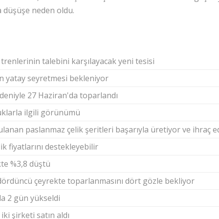
la düşüşe neden oldu.
trenlerinin talebini karşılayacak yeni tesisi
çin yatay seyretmesi bekleniyor
edeniyle 27 Haziran'da toparlandı
uklarla ilgili görünümü
nan paslanmaz çelik şeritleri başarıyla üretiyor ve ihraç e
k fiyatlarını destekleyebilir
kte %3,8 düştü
n dördüncü çeyrekte toparlanmasını dört gözle bekliyor
da 2 gün yükseldi
ki şirketi satın aldı