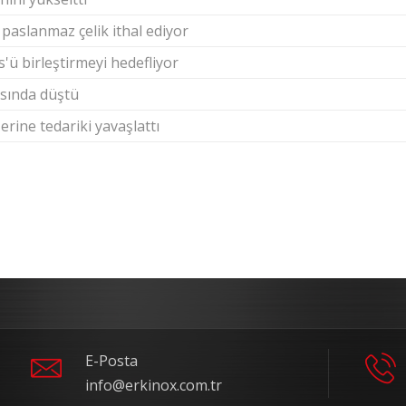
paslanmaz çelik ithal ediyor
ü birleştirmeyi hedefliyor
rısında düştü
erine tedariki yavaşlattı
E-Posta
info@erkinox.com.tr