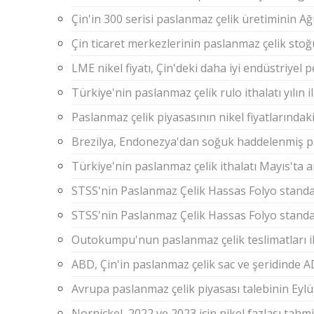
Çin'in 300 serisi paslanmaz çelik üretiminin 
Çin ticaret merkezlerinin paslanmaz çelik sto
LME nikel fiyatı, Çin'deki daha iyi endüstriye
Türkiye'nin paslanmaz çelik rulo ithalatı yılın il
Paslanmaz çelik piyasasının nikel fiyatlarınd
Brezilya, Endonezya'dan soğuk haddelenmiş pa
Türkiye'nin paslanmaz çelik ithalatı Mayıs'ta ar
STSS'nin Paslanmaz Çelik Hassas Folyo standa
STSS'nin Paslanmaz Çelik Hassas Folyo standa
Outokumpu'nun paslanmaz çelik teslimatları ik
ABD, Çin'in paslanmaz çelik sac ve şeridinde A
Avrupa paslanmaz çelik piyasası talebinin Eyl
Nornickel, 2022 ve 2023 için nikel fazlası tahmi